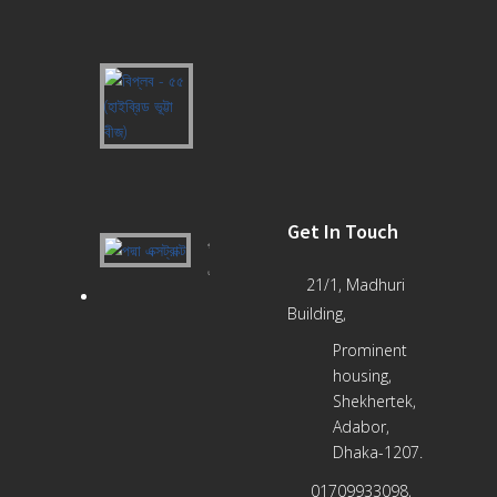
ধনিয়া
বীজ)
বিপ্লব
-
৫৫
(হাইব্রিড
ভূট্টা
বীজ)
Get In Touch
পদ্মা
এক্সট্রাক্ট
21/1, Madhuri
Building,
Prominent
housing,
Shekhertek,
Adabor,
Dhaka-1207.
01709933098,