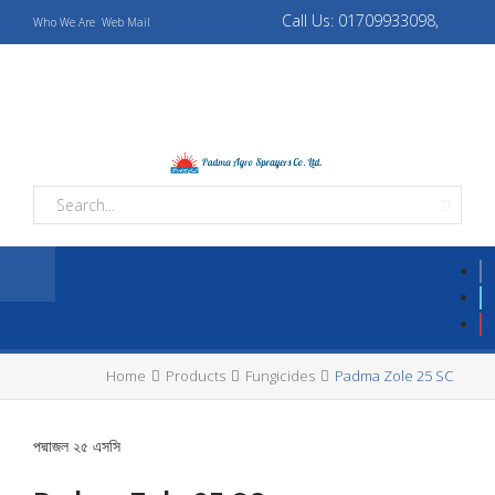
Call Us: 01709933098,
Who We Are
Web Mail
01709933069
padmaagro10@gmail.com,
padmaagrotapos@gmail.com
Home
Products
Fungicides
Padma Zole 25 SC
পদ্মাজল ২৫ এসসি