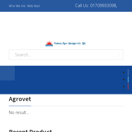
Call Us: 01709933098,
Who We Are
Web Mail
01709933069
padmaagro10@gmail.com,
padmaagrotapos@gmail.com
Agrovet
No result...
Recent Product