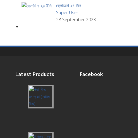
ক্লোডিনা ২৪ ইসি
Super User
28 September 2023
Latest Products
Facebook
পদ্মা
সীড
মরক্কো
(
ধনিয়া
বীজ)
বিপ্লব