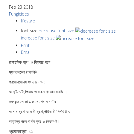
Feb 23 2018
Fungicides
lifestyle
font size
decrease font size
increase font size
Print
Email
রাসায়নিক গ্রুপ ও ক্রিয়ার ধরন :
ম্যানকোজেব (স্পর্শক)
প্রয়োগযোগ্য ফসলের নাম :
আলু,টমেটো,পিয়াজ ও সকল প্রকার সবজি ।
দমনকৃত পোকা এবং রোগের নাম ঃ
আগাম ধ্বসা ও নাবী ধ্বসা,পাউডারী মিলডিউ ও
অন্যান্য পচন,পার্পল ব্লচ ও লিফস্পট।
প্রয়োগমাত্রা ঃ