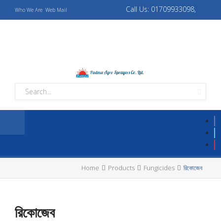
Call Us: 01709933098,
Who We Are
Web Mail
01709933069
padmaagro10@gmail.com,
padmaagrotapos@gmail.com
Home
Products
Fungicides
রিকোজেব
রিকোজেব