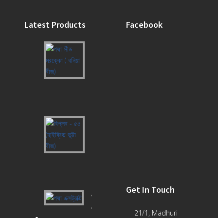
Latest Products
Facebook
পদ্মা
সীড
মরক্কো
(
ধনিয়া
বীজ)
বিপ্লব
-
৫৫
(হাইব্রিড
ভূট্টা
বীজ)
Get In Touch
পদ্মা
এক্সট্রাক্ট
21/1, Madhuri