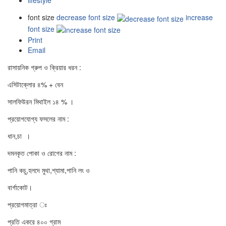
lifestyle
font size
decrease font size
increase
font size
Print
Email
রাসায়নিক গ্রুপ ও ক্রিয়ার ধরন :
এসিটাক্লোর ৪% + বেন
সালফিউরন মিথাইল ১৪ % ।
প্রয়োগযোগ্য ফসলের নাম :
ধান,চা ।
দমনকৃত পোকা ও রোগের নাম :
পানি কচু,হলদে মুথা,শ্যামা,পানি লং ও
বার্গাকোট।
প্রয়োগমাত্রা ঃ
প্রতি একরে ৪০০ গ্রাম