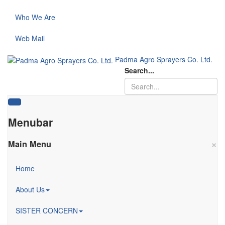
Call Us: 01709933098,
Who We Are
01709933069
padmaagro10@gmail.com,
Web Mail
padmaagrotapos@gmail.com
Padma Agro Sprayers Co. Ltd.
Search...
Menubar
×
Main Menu
Home
About Us
SISTER CONCERN