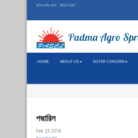
Who We Are
Web Mail
HOME
ABOUT US
SISTER CONCERN
পদ্মারিল
Feb 23 2018
Insecticide