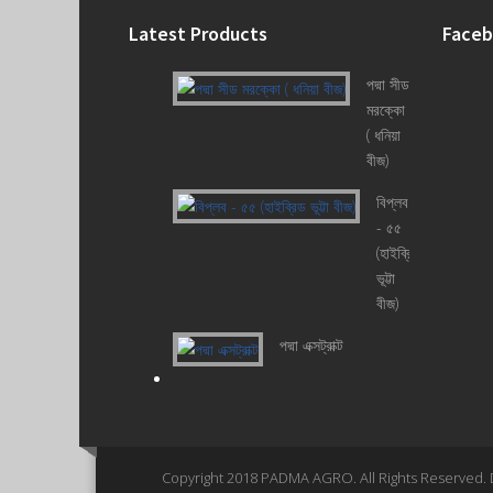
Latest Products
Face
পদ্মা সীড
মরক্কো
( ধনিয়া
বীজ)
বিপ্লব
- ৫৫
(হাইব্রিড
ভূট্টা
বীজ)
পদ্মা এক্সট্রাক্ট
Copyright 2018 PADMA AGRO. All Rights Reserved.