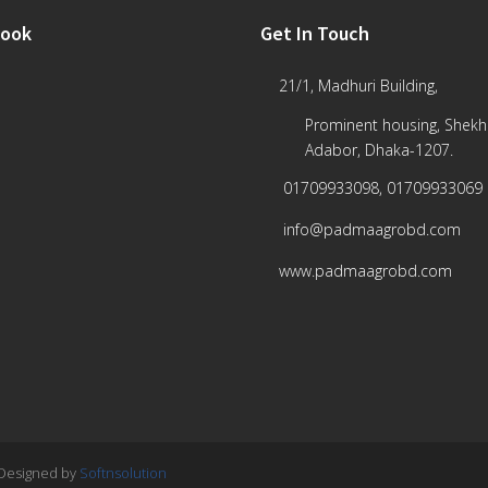
book
Get In Touch
21/1, Madhuri Building,
Prominent housing, Shekh
Adabor, Dhaka-1207.
01709933098, 01709933069
info@padmaagrobd.com
www.padmaagrobd.com
 Designed by
Softnsolution