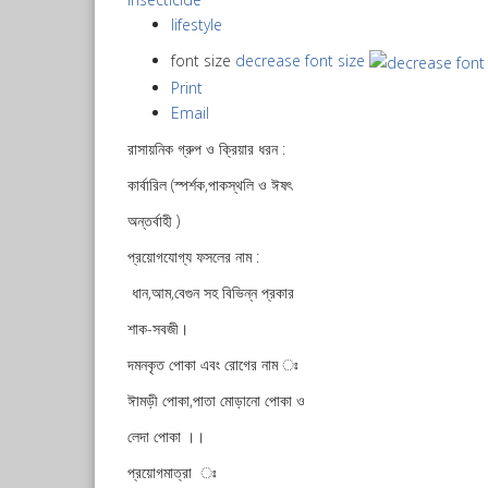
lifestyle
font size
decrease font size
Print
Email
রাসায়নিক গ্রুপ ও ক্রিয়ার ধরন :
কার্বারিল (স্পর্শক,পাকস্থলি ও ঈষৎ
অন্তর্বাহী )
প্রয়োগযোগ্য ফসলের নাম :
ধান,আম,বেগুন সহ বিভিন্ন প্রকার
শাক-সবজী।
দমনকৃত পোকা এবং রোগের নাম ঃ
ঈামড়ী পোকা,পাতা মোড়ানো পোকা ও
লেদা পোকা ।।
প্রয়োগমাত্রা ঃ