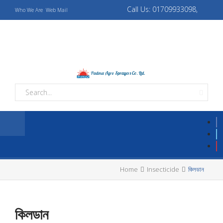
Call Us: 01709933098,
Who We Are
Web Mail
01709933069
padmaagro10@gmail.com,
padmaagrotapos@gmail.com
Home
Insecticide
কিলডান
কিলডান