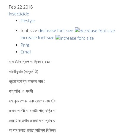
Feb 22 2018
Insecticide
lifestyle
font size
decrease font size
increase font size
Print
Email
রাসায়নিক গ্রুপ ও ক্রিয়ার ধরন :
কার্বোফুরান (অন্তর্বাহী)
প্রয়োগযোগ্য ফসলের নাম :
ধান,আঁখ ও সবজী
দমনকৃত পোকা এবং রোগের নাম ঃ
মাজরা,পামরী ও বাদামী গাছ ফড়িং ও
নেমাটোড,ডগার মাজরা,সাদা গ্রাব ও
আগাম ডগার মাজরা,মাটিস্থ বিভিন্ন