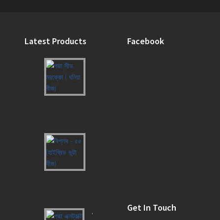
Latest Products
Facebook
পদ্মা
সীড
মরক্কো
(
ধনিয়া
বীজ)
বিপ্লব
-
৫৫
(হাইব্রিড
ভূট্টা
বীজ)
Get In Touch
পদ্মা