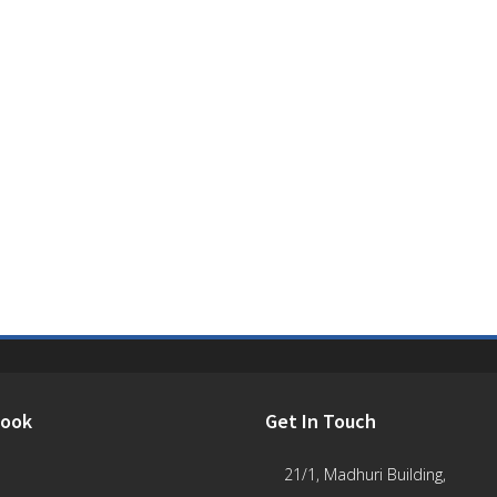
book
Get In Touch
21/1, Madhuri Building,