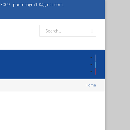
933069
padmaagro10@gmail.com,
Home