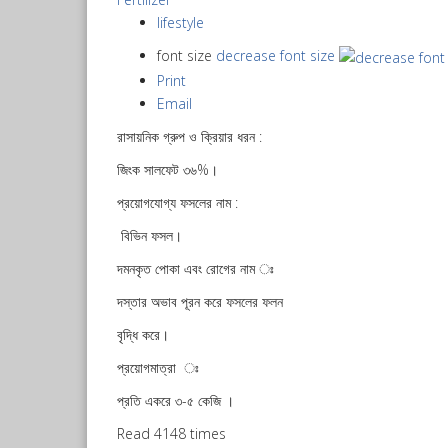
lifestyle
font size
decrease font size
Print
Email
রাসায়নিক গ্রুপ ও ক্রিয়ার ধরন :
জিংক সালফেট ৩৬%।
প্রয়োগযোগ্য ফসলের নাম :
বিভিন ফসল।
দমনকৃত পোকা এবং রোগের নাম ঃ
দস্তার অভাব পূরন করে ফসলের ফলন
বৃদ্ধি করে।
প্রয়োগমাত্রা ঃ
প্রতি একরে ৩-৫ কেজি ।
Read 4148 times