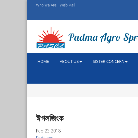
Who We Are
Web Mail
HOME
ABOUT US
SISTER CONCERN
ঈগলজিংক
Feb 23 2018
Fertilizer