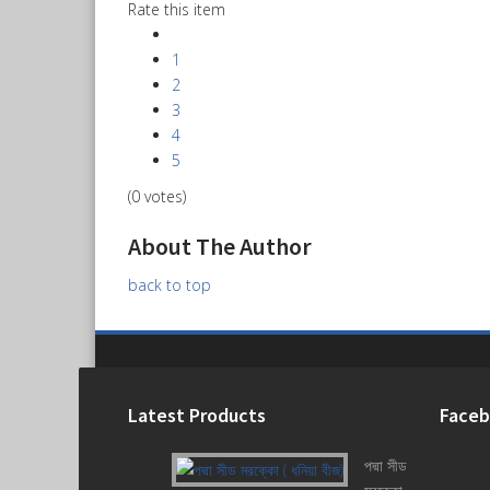
Rate this item
1
2
3
4
5
(0 votes)
About The Author
back to top
Latest Products
Face
পদ্মা সীড